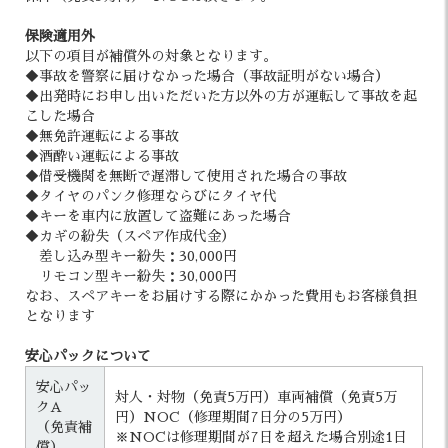
保険適用外
以下の項目が補償外の対象となります。
◆事故を警察に届けなかった場合（事故証明がない場合）
◆出発時にお申し出いただいた方以外の方が運転して事故を起
こした場合
◆無免許運転による事故
◆酒酔い運転による事故
◆借受機関を無断で遅滞して使用された場合の事故
◆タイヤのパンク修理ならびにタイヤ代
◆キーを車内に放置して盗難にあった場合
◆カギの紛失（スペア作成代金）
差し込み型キー紛失：30,000円
リモコン型キー紛失：30,000円
なお、スペアキーをお届けする際にかかった費用もお客様負担
となります
安心パックについて
安心パッ
対人・対物（免責5万円）車両補償（免責5万
クA
円）NOC（修理期間7日分の5万円）
（免責補
※NOCは修理期間が7日を超えた場合別途1日
償）