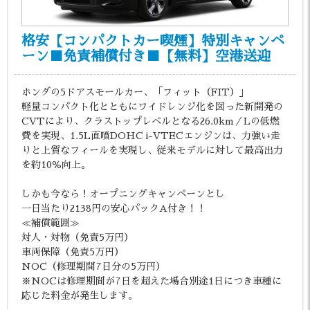
格安【コンパクトカー喫煙】特別キャンペ
ーン■免責補償付き■【無料】空港送迎
ホンダの5ドアスモールカー、「フィット（FIT）」
軽量コンパクト化とともにワイドレンジ化を図った新開発の
CVTにより、クラストップレベルとなる26.0km／Lの低燃
費を実現、1.5L直噴DOHC i-VTECエンジンは、力強い走
りと上質なフィールを実現し、従来モデルに対して最高出力
を約10％向上。
しかも今なら！オープニングキャンペーンとし
一日当たり2138円の安心パックA付き！！
≪補償範囲≫
対人・対物（免責5万円）
車両保障（免責5万円）
NOC（修理期間7日分の5万円）
※NOCは修理期間が7日を超えた場合別途1日につき車種に
応じた料金が発生します。
。