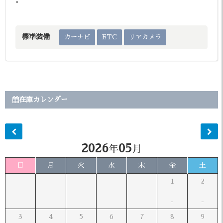
標準装備
カーナビ
ETC
リアカメラ
在庫カレンダー
2026
05
年
月
日
月
火
水
木
金
土
1
2
3
4
5
6
7
8
9