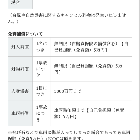
場合
（台風や自然災害に関するキャンセル料金は発生いたしませ
ん。）
免責補償について
1名に
無制限（自賠責保険の補償含む）【自
対人補償
つき
己負担額（免責額）5万円】
1事故
無制限【自己負担額（免責額）5万
対物補償
につ
円】
き
1目に
人身傷害
5000万円まで
つき
1事故
車両時価額まで【自己負担額（免責
車両補償
につ
額）5万円】
き
※飛び石などで車両に傷が入ってしまった場合であっても車両
保障（免責5万円）+NOCは頂きます。