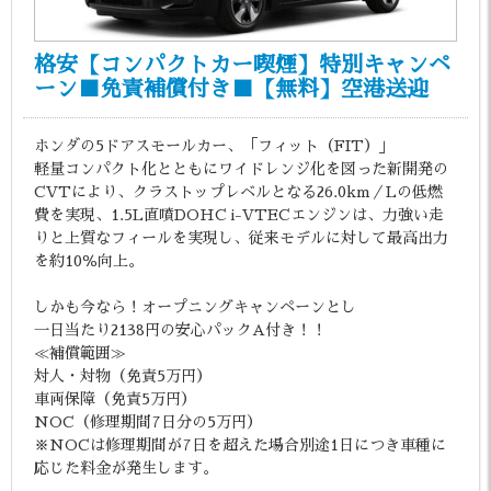
格安【コンパクトカー喫煙】特別キャンペ
ーン■免責補償付き■【無料】空港送迎
ホンダの5ドアスモールカー、「フィット（FIT）」
軽量コンパクト化とともにワイドレンジ化を図った新開発の
CVTにより、クラストップレベルとなる26.0km／Lの低燃
費を実現、1.5L直噴DOHC i-VTECエンジンは、力強い走
りと上質なフィールを実現し、従来モデルに対して最高出力
を約10％向上。
しかも今なら！オープニングキャンペーンとし
一日当たり2138円の安心パックA付き！！
≪補償範囲≫
対人・対物（免責5万円）
車両保障（免責5万円）
NOC（修理期間7日分の5万円）
※NOCは修理期間が7日を超えた場合別途1日につき車種に
応じた料金が発生します。
。