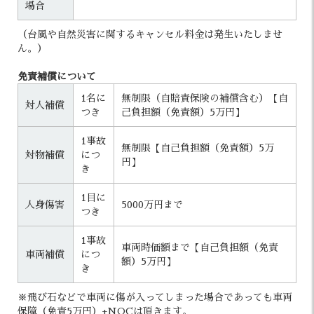
場合
（台風や自然災害に関するキャンセル料金は発生いたしませ
ん。）
免責補償について
1名に
無制限（自賠責保険の補償含む）【自
対人補償
つき
己負担額（免責額）5万円】
1事故
無制限【自己負担額（免責額）5万
対物補償
につ
円】
き
1目に
人身傷害
5000万円まで
つき
1事故
車両時価額まで【自己負担額（免責
車両補償
につ
額）5万円】
き
※飛び石などで車両に傷が入ってしまった場合であっても車両
保障（免責5万円）+NOCは頂きます。