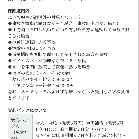
保険適用外
以下の項目が補償外の対象となります。
◆事故を警察に届けなかった場合（事故証明がない場合）
◆出発時にお申し出いただいた方以外の方が運転して事故を起
こした場合
◆無免許運転による事故
◆酒酔い運転による事故
◆借受機関を無断で遅滞して使用された場合の事故
◆タイヤのパンク修理ならびにタイヤ代
◆キーを車内に放置して盗難にあった場合
◆カギの紛失（スペア作成代金）
差し込み型キー紛失：30,000円
リモコン型キー紛失：30,000円
なお、スペアキーをお届けする際にかかった費用もお客様負担
となります
安心パックについて
安心パッ
対人・対物（免責5万円）車両補償（免責5万
クA
円）NOC（修理期間7日分の5万円）
（免責補
※NOCは修理期間が7日を超えた場合別途1日
償）