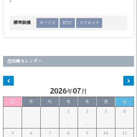
標準装備
カーナビ
ETC
リアカメラ
在庫カレンダー
2026
07
年
月
日
月
火
水
木
金
土
1
2
3
4
5
6
7
8
9
10
11