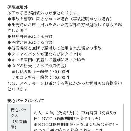
保険適用外
以下の項目が補償外の対象となります。
◆事故を警察に届けなかった場合（事故証明がない場合）
◆出発時にお申し出いただいた方以外の方が運転して事故を起
こした場合
◆無免許運転による事故
◆酒酔い運転による事故
◆借受機関を無断で遅滞して使用された場合の事故
◆タイヤのパンク修理ならびにタイヤ代
◆キーを車内に放置して盗難にあった場合
◆カギの紛失（スペア作成代金）
差し込み型キー紛失：30,000円
リモコン型キー紛失：30,000円
なお、スペアキーをお届けする際にかかった費用もお客様負担
となります
安心パックについて
安心パッ
対人・対物（免責5万円）車両補償（免責5万
クA
円）NOC（修理期間7日分の5万円）
（免責補
※NOCは修理期間が7日を超えた場合別途1日
償）
につき車種に応じた料金が発生します。