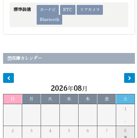
標準装備
カーナビ
ETC
リアカメラ
Bluetooth
在庫カレンダー
2026
08
年
月
日
月
火
水
木
金
土
1
2
3
4
5
6
7
8