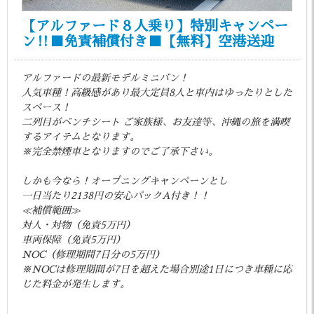
【アルファード８人乗り】特別キャンペー
ン‼■免責補償付き■【無料】空港送迎
アルファードの最新モデルミニバン！
人気車種！高級感があり最大定員8人と車内はゆったりとした
スペース！
二列目がベンチシート ご家族様、お友達等、沖縄の旅を満喫
するアイテムとなります。
※完全禁煙車となりますのでご了承下さい。
しかも今なら！オープニングキャンペーンとし
一日当たり2138円の安心パックA付き！！
≪補償範囲≫
対人・対物（免責5万円）
車両保障（免責5万円）
NOC（修理期間7日分の5万円）
※NOCは修理期間が7日を超えた場合別途1日につき車種に応
じた料金が発生します。