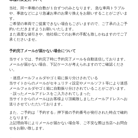
当社、同一車種の台数が１台ずつのみとなります。 急な車両トラブル
や、事故などにより急遽お車のお乗り換えをお願いすることがございま
す。
ご希望の車両でご提案できない場合もございますので、ご了承の上ご予
約いただきますようお願いいたします。
また過度な値引きや、他社様にてのお車の手配も致しかねますのでご了
承くださいませ。
予約完了メールが届かない場合について
当サイトでは、予約完了時に予約完了メールを自動送信しております。
メールが届かない場合、下記ケースが考えられますのでご確認くださ
い。
・迷惑メールフォルダやゴミ箱に振り分けされている
当サイトからのメールがセキュリティ設定やメールソフト等により迷惑
メールフォルダやゴミ箱に自動振り分けされていることがございます。
・誤ったメールアドレスをご入力されてしまった
当サイトからのメールはお客様より頂戴致しましたメールアドレスへお
送りさせていただいております。
また、ご予約は「予約する」押下後の予約番号が発行された時点で確約
となります。
上記理由等によりメールが届かない場合等、ご不安な際は当店へお問合
せをお願い致します。