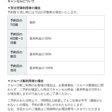
キャンセルについて
▼宮古空港利用者の場合
予約取り消し時には下記の手数料が発生いたします。
予約日の
無料
7日前
予約日の
6日前～2
基本料金の 80%
日前
予約日の
基本料金の 90%
前日
予約日の
基本料金の 100%
当日
▼クルーズ船利用者の場合
クルーズ船ご利用のお客様の場合は、お客様都合・クルーズ船都合に関
わらず、ご予約が確定した時点でキャンセル料金（基本料金の100％）
が発生致しますのであらかじめご了承ください。
ご予約された日時より、1時間以上経過してもご出発が不可（連絡がと
れない）の場合、予約の取り消しがされたものとします。
なお、当店からのご連絡はご登録時のお電話番号へさせていただきま