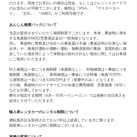
だけます。現地でお支払いの場合は現金、もしくはクレジットカードで
のお支払いが可能でございます。種別は『VISA』、『マスターカー
ド』、『JCB』、『AMEX』がご利用可能です。
あんしん補償パックについて
当店が提供させていただく補償制度でございます。本来、事故時に発生
する免責額やNOC(営業保証金)が一部免除となります。
但し、事故時に警察及び当社への事故届け不備（事故証明が出来ない場
合等）や、無免許運転や酒酔い運転・無断遅延時の事故、貸渡約款に違
反していた場合等によって保険金が給付されない場合に関してはお客様
にご負担いただきます。
対人補償は一名につき無制限（免責額なし）、対物補償は一事故につき
無制限（免責額なし）、車両補償は一事故につき時価（免責10万円）、
人身障害は一名につき3,000万円まで（搭乗中のみ）となります。
その他、事故時のロードサービスや弁護士費用補償、営業補償（NOC）
なども付属しております。
弊社が指定する期間（6月～10月ハイシーズン）では保険の当日加入を
必須とさせていただきます。
輸入車レンタカーのレンタル制限について
運転免許証を取得されてから1年以上経過している方に限ります。
国産車レンタカーは特に制限はございません。
車種の変更について