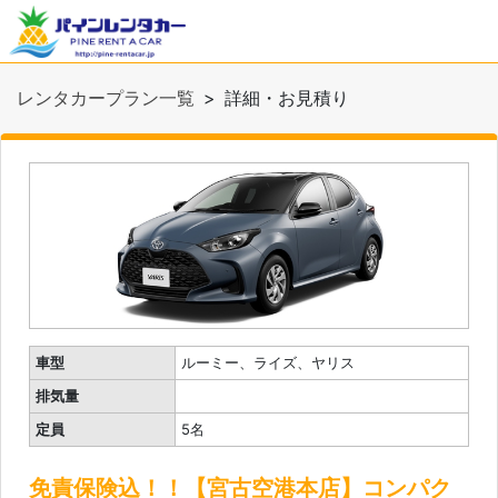
レンタカープラン一覧
詳細・お見積り
車型
ルーミー、ライズ、ヤリス
排気量
定員
5名
免責保険込！！【宮古空港本店】コンパク