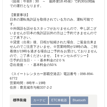
《始発：午前8：30 ～ 最終便18:45発》で約30分間隔
での運行となります。
【重要事項】
日本の運転免許証を取得されている方のみ、運転可能で
す。
※外国語を話せるスタッフがおりませんので、申し訳ござ
いませんが日本の免許証以外の方はご予約できませんので
ご了承下さい。
※貸渡（出発）後、日程が短縮された場合、ご返金出来ま
せんのでご注意下さいませ。※営業時間が19時の為、ご到
着便が19時を過ぎる場合はご予約をお受けしておりません
ので、ご了承くださいませ。【キャンセルポリシー】
①予約日当日・・・基本料金の2０％
②出発後・・・基本料金の50％
《スイートレンタカー那覇空港店》電話番号：098-894-
6772
営業時間：8時半～19時
住所：豊見城市与根337-2-2
標準装備
カーナビ
ETC車載器
Bluetooth