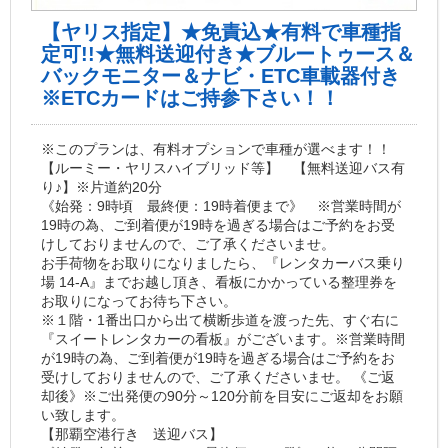
【ヤリス指定】★免責込★有料で車種指
定可!!★無料送迎付き★ブルートゥース＆
バックモニター＆ナビ・ETC車載器付き
※ETCカードはご持参下さい！！
※このプランは、有料オプションで車種が選べます！！
【ルーミー・ヤリスハイブリッド等】 【無料送迎バス有
り♪】※片道約20分
《始発：9時頃 最終便：19時着便まで》 ※営業時間が
19時の為、ご到着便が19時を過ぎる場合はご予約をお受
けしておりませんので、ご了承くださいませ。
お手荷物をお取りになりましたら、『レンタカーバス乗り
場 14-A』までお越し頂き、看板にかかっている整理券を
お取りになってお待ち下さい。
※１階・1番出口から出て横断歩道を渡った先、すぐ右に
『スイートレンタカーの看板』がございます。※営業時間
が19時の為、ご到着便が19時を過ぎる場合はご予約をお
受けしておりませんので、ご了承くださいませ。 《ご返
却後》※ご出発便の90分～120分前を目安にご返却をお願
い致します。
【那覇空港行き 送迎バス】