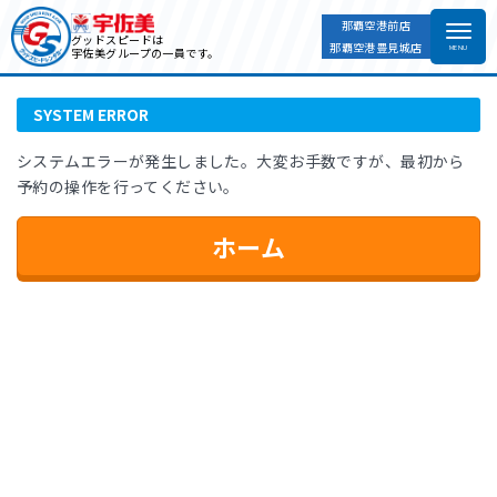
那覇空港前店
ホーム
SYSTEM ERROR
グッドスピードは
那覇空港豊見城店
宇佐美グループの一員です。
SYSTEM ERROR
システムエラーが発生しました。大変お手数ですが、最初から
予約の操作を行ってください。
ホーム