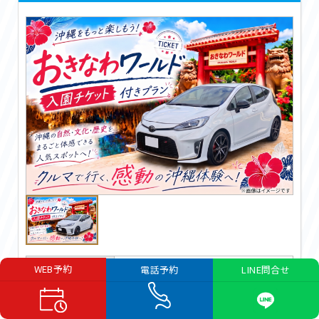
車型
アクア、ヤリス、ルーミー、CX-3など
WEB予約
LINE問合せ
電話予約
排気量
1500
定員
5名