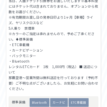
当日、入園チケット引換券をお渡しいたします※基本料金
にはチケット代は含まれておりません、オプションから枚
数をお選びください。
※有効期限お渡し日の発券日印より1ヶ月【車種】ライ
ズ、ヤリスクロスなど
5人乗り 禁煙車
※カラーのご指定は承れませんので、予めご了承くださ
い。♦標準装備
・ETC車載機
・カーナビゲーション
・バックモニター
・Bluetooth
レンタルETCカード 1枚 1,000円（税込） ■ 送迎につ
いて
那覇空港〜営業所間は無料送迎を行っております（予約不
要）ご不明な点がございましたら、お気軽にお問い合わせ
ください。
標準装備
Bluetooth
カーナビ
ETC車載器