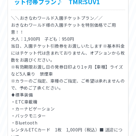
ット付帯プラン♪ TMR:SUV1
＼＼おきなわワールド入園チケットプラン／／
おきなわワールド様の入園チケットを特別価格でご用
意！！
大人：1,900円 子ども：950円
当日、入園チケット引換券をお渡しいたします※基本料金
にはチケット代は含まれておりません、オプションから枚
数をお選びください。
※有効期限お渡し日の発券日印より1ヶ月【車種】ライズ
など5人乗り 禁煙車
※カラーのご指定、車種のご指定、ご希望は承れませんの
で、予めご了承ください。
♦標準装備
・ETC車載機
・カーナビゲーション
・バックモニター
・Bluetooth
レンタルETCカード 1枚 1,000円（税込）■ 送迎につ