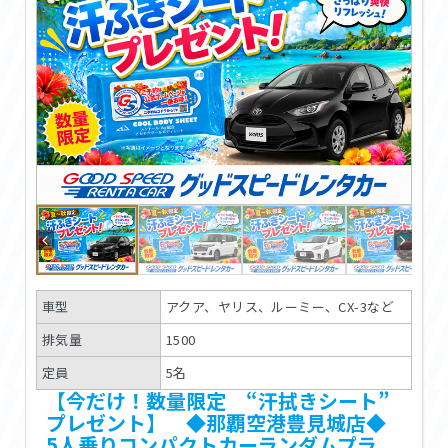
車型
アクア、ヤリス、ルーミー、CX-3など
排気量
1500
定員
5名
【今だけ！数量限定 “汗拭きシート”
プレゼント】 ◆那覇空港豊見城店◆
5人乗りコンパクトカーランダムプラ