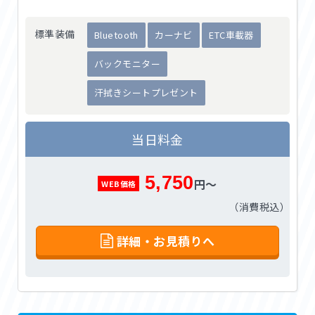
標準装備
Bluetooth
カーナビ
ETC車載器
バックモニター
汗拭きシートプレゼント
当日料金
5,750
円～
WEB価格
（消費税込）
詳細・お見積りへ