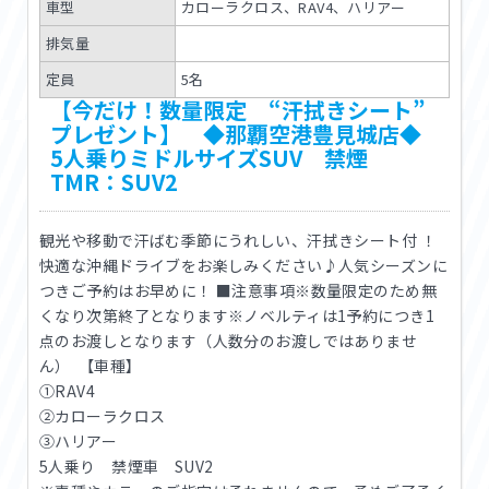
車型
カローラクロス、RAV4、ハリアー
排気量
定員
5名
【今だけ！数量限定 “汗拭きシート”
プレゼント】 ◆那覇空港豊見城店◆
5人乗りミドルサイズSUV 禁煙
TMR：SUV2
観光や移動で汗ばむ季節にうれしい、汗拭きシート付 ！
快適な沖縄ドライブをお楽しみください♪人気シーズンに
つきご予約はお早めに！ ■注意事項※数量限定のため無
くなり次第終了となります※ノベルティは1予約につき1
点のお渡しとなります（人数分のお渡しではありませ
ん） 【車種】
①RAV4
②カローラクロス
③ハリアー
5人乗り 禁煙車 SUV2