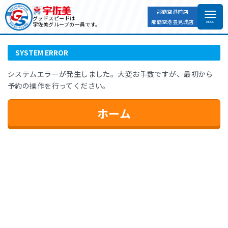
那覇空港前店
ホーム
SYSTEM ERROR
グッドスピードは
那覇空港豊見城店
宇佐美グループの一員です。
SYSTEM ERROR
システムエラーが発生しました。大変お手数ですが、最初から
予約の操作を行ってください。
ホーム