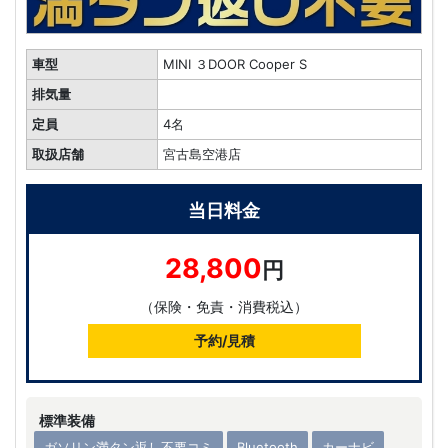
車型
MINI ３DOOR Cooper S
排気量
定員
4名
取扱店舗
宮古島空港店
当日料金
28,800
円
（保険・免責・消費税込）
予約/見積
標準装備
ガソリン満タン返し不要コミ
Bluetooth
カーナビ