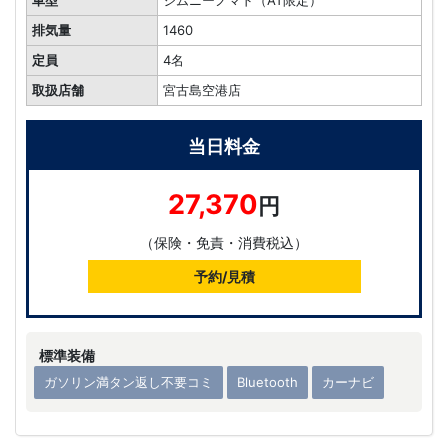
排気量
1460
定員
4名
取扱店舗
宮古島空港店
当日料金
27,370
円
（保険・免責・消費税込）
予約/見積
標準装備
ガソリン満タン返し不要コミ
Bluetooth
カーナビ