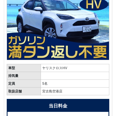
車型
ヤリスクロスHV
排気量
定員
5名
取扱店舗
宮古島空港店
当日料金