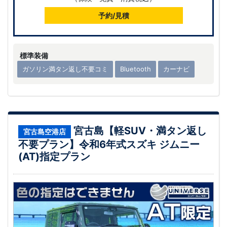
予約/見積
標準装備
ガソリン満タン返し不要コミ
Bluetooth
カーナビ
宮古島【軽SUV・満タン返し
宮古島空港店
不要プラン】令和6年式スズキ ジムニー
(AT)指定プラン