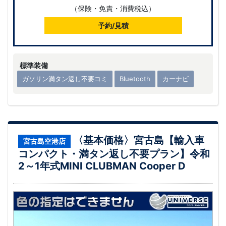
（保険・免責・消費税込）
予約/見積
標準装備
ガソリン満タン返し不要コミ
Bluetooth
カーナビ
〈基本価格〉宮古島【輸入車
宮古島空港店
コンパクト・満タン返し不要プラン】令和
2～1年式MINI CLUBMAN Cooper D