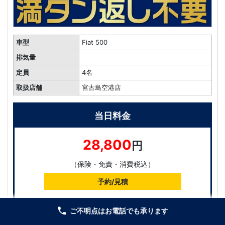
車型
Fiat 500
排気量
定員
4名
取扱店舗
宮古島空港店
当日料金
28,800
円
（保険・免責・消費税込）
予約/見積
local_phone
ご不明点はお電話でも承ります
ご不明点は店舗までお気軽にお電話ください。（無料）
標準装備