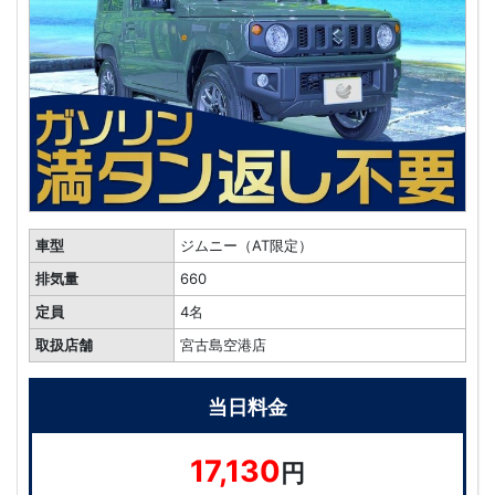
車型
ジムニー（AT限定）
排気量
660
定員
4名
取扱店舗
宮古島空港店
当日料金
17,130
円