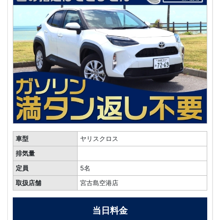
車型
ヤリスクロス
排気量
定員
5名
取扱店舗
宮古島空港店
当日料金