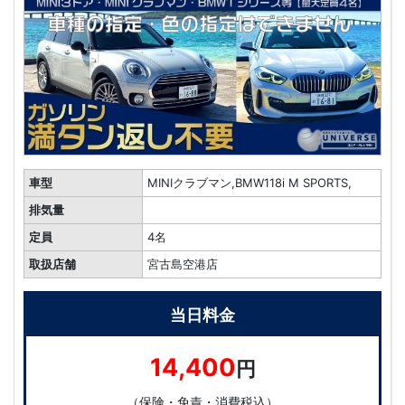
車型
MINIクラブマン,BMW118i M SPORTS,
排気量
定員
4名
取扱店舗
宮古島空港店
当日料金
14,400
円
（保険・免責・消費税込）