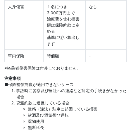
人身傷害
１名につき
なし
3,000万円まで
治療費を含む損害
額は保険約款に定
める
基準に従い算出し
ます
車両保険
時価額
-
※搭乗者傷害保険は付帯しておりません。
注意事項
■保険補償制度が適用できないケース
事故時に警察及び当社への連絡など所定の手続きがなかった
場合
貸渡約款に違反している場合
迷惑（違法）駐車に起因している損害
飲酒及び酒気帯び運転
薬物使用
無断延長