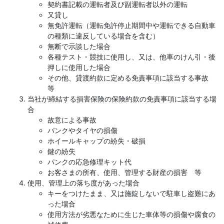
契約書記載の運転者及び副運転者以外の運転
又貸し
無免許運転（運転免許停止期間中や運転できる自動車
の種類に違反している場合を含む）
無断で示談した場合
各種テスト・競技に使用し、又は、他車のけん引・後
押しに使用した場合
その他、貸渡約款に定める免責事項に該当する事故
等
当社が締結する損害保険の保険約款の免責事項に該当する場
合
故意による事故
パンクやタイヤの損傷
ホイールキャップの紛失・破損
鍵の紛失
パンクの応急修理キット代
お客さまの所有、使用、管理する財産の損害 等
使用、管理上の落ち度があった場合
キーをつけたまま、又は施錠しないで駐車し盗難にあ
った場合
使用方法が劣悪なために生じた車体等の損傷や腐食の