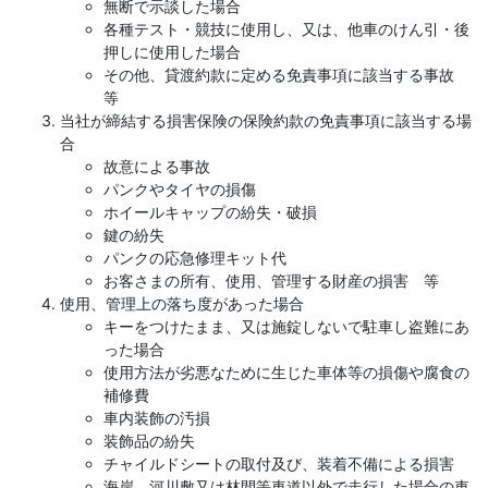
無断で示談した場合
各種テスト・競技に使用し、又は、他車のけん引・後
押しに使用した場合
その他、貸渡約款に定める免責事項に該当する事故
等
当社が締結する損害保険の保険約款の免責事項に該当する場
合
故意による事故
パンクやタイヤの損傷
ホイールキャップの紛失・破損
鍵の紛失
パンクの応急修理キット代
お客さまの所有、使用、管理する財産の損害 等
使用、管理上の落ち度があった場合
キーをつけたまま、又は施錠しないで駐車し盗難にあ
った場合
使用方法が劣悪なために生じた車体等の損傷や腐食の
補修費
車内装飾の汚損
装飾品の紛失
チャイルドシートの取付及び、装着不備による損害
海岸、河川敷又は林間等車道以外で走行した場合の車