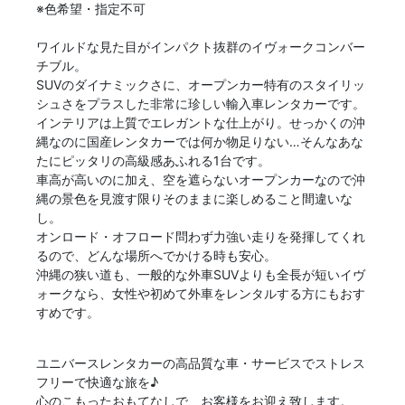
※色希望・指定不可
ワイルドな見た目がインパクト抜群のイヴォークコンバー
チブル。
SUVのダイナミックさに、オープンカー特有のスタイリッ
シュさをプラスした非常に珍しい輸入車レンタカーです。
インテリアは上質でエレガントな仕上がり。せっかくの沖
縄なのに国産レンタカーでは何か物足りない…そんなあな
たにピッタリの高級感あふれる1台です。
車高が高いのに加え、空を遮らないオープンカーなので沖
縄の景色を見渡す限りそのままに楽しめること間違いな
し。
オンロード・オフロード問わず力強い走りを発揮してくれ
るので、どんな場所へでかける時も安心。
沖縄の狭い道も、一般的な外車SUVよりも全長が短いイヴ
ォークなら、女性や初めて外車をレンタルする方にもおす
すめです。
ユニバースレンタカーの高品質な車・サービスでストレス
フリーで快適な旅を♪
心のこもったおもてなしで、お客様をお迎え致します。