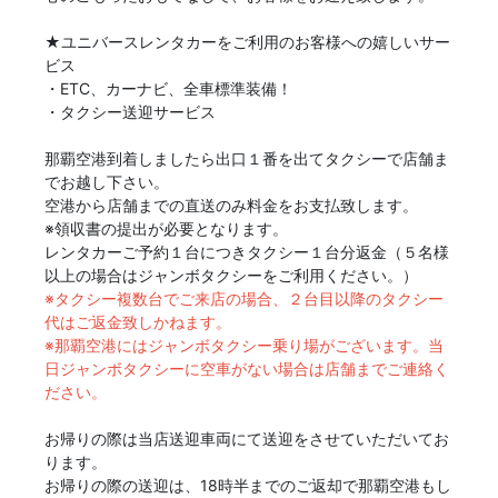
★ユニバースレンタカーをご利用のお客様への嬉しいサー
ビス
・ETC、カーナビ、全車標準装備！
・タクシー送迎サービス
那覇空港到着しましたら出口１番を出てタクシーで店舗ま
でお越し下さい。
空港から店舗までの直送のみ料金をお支払致します。
※領収書の提出が必要となります。
レンタカーご予約１台につきタクシー１台分返金（５名様
以上の場合はジャンボタクシーをご利用ください。）
※タクシー複数台でご来店の場合、２台目以降のタクシー
代はご返金致しかねます。
※那覇空港にはジャンボタクシー乗り場がございます。当
日ジャンボタクシーに空車がない場合は店舗までご連絡く
ださい。
お帰りの際は当店送迎車両にて送迎をさせていただいてお
ります。
お帰りの際の送迎は、18時半までのご返却で那覇空港もし