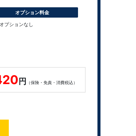
オプション料金
オプションなし
420
円
（保険・免責・消費税込）