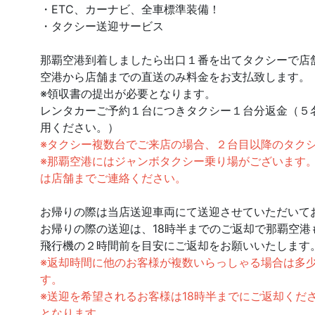
・ETC、カーナビ、全車標準装備！
・タクシー送迎サービス
那覇空港到着しましたら出口１番を出てタクシーで店
空港から店舗までの直送のみ料金をお支払致します。
※領収書の提出が必要となります。
レンタカーご予約１台につきタクシー１台分返金（５
用ください。）
※タクシー複数台でご来店の場合、２台目以降のタク
※那覇空港にはジャンボタクシー乗り場がございます
は店舗までご連絡ください。
お帰りの際は当店送迎車両にて送迎させていただいて
お帰りの際の送迎は、18時半までのご返却で那覇空港
飛行機の２時間前を目安にご返却をお願いいたします
※返却時間に他のお客様が複数いらっしゃる場合は多
す。
※送迎を希望されるお客様は18時半までにご返却くだ
となります。