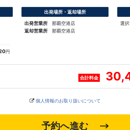
出発場所・返却場所
出発営業所
那覇空港店
選択
返却営業所
那覇空港店
20
円
30,
合計料金
個人情報のお取り扱いについて
予約へ進む