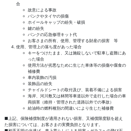
合
故意による事故
パンクやタイヤの損傷
ホイールキャップの紛失・破損
鍵の紛失
パンクの応急修理キット代
お客さまの所有、使用、管理する財産の損害 等
使用、管理上の落ち度があった場合
キーをつけたまま、又は施錠しないで駐車し盗難にあ
った場合
使用方法が劣悪なために生じた車体等の損傷や腐食の
補修費
車内装飾の汚損
装飾品の紛失
チャイルドシートの取付及び、装着不備による損害
海岸、河川敷又は林間等車道以外で走行した場合の車
両損害（維持・管理された道路以外での事故）
給油時の燃料種別の間違いにより生じた補修費
■上記、保険補償制度が適用されない損害、又補償限度額を超え
た損害については、お客さまの実費負担となります。
■相手不明の当逃げ、車上荒らしによる損害・ガラスへの飛び石