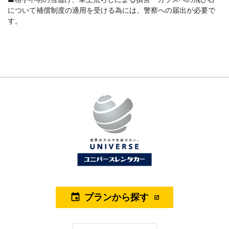
について補償制度の適用を受ける為には、警察への届出が必要で
す。
プランから探す
event