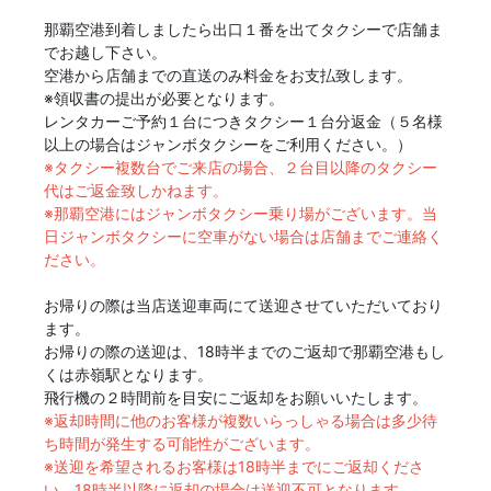
那覇空港到着しましたら出口１番を出てタクシーで店舗ま
でお越し下さい。
空港から店舗までの直送のみ料金をお支払致します。
※領収書の提出が必要となります。
レンタカーご予約１台につきタクシー１台分返金（５名様
以上の場合はジャンボタクシーをご利用ください。）
※タクシー複数台でご来店の場合、２台目以降のタクシー
代はご返金致しかねます。
※那覇空港にはジャンボタクシー乗り場がございます。当
日ジャンボタクシーに空車がない場合は店舗までご連絡く
ださい。
お帰りの際は当店送迎車両にて送迎させていただいており
ます。
お帰りの際の送迎は、18時半までのご返却で那覇空港もし
くは赤嶺駅となります。
飛行機の２時間前を目安にご返却をお願いいたします。
※返却時間に他のお客様が複数いらっしゃる場合は多少待
ち時間が発生する可能性がございます。
※送迎を希望されるお客様は18時半までにご返却くださ
い。18時半以降に返却の場合は送迎不可となります。