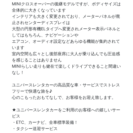
MINIクロスオーバーの後継モデルですが、ボディサイズは
全体的に大きくなっています
インテリアも大きく変更されており、メーターパネルが廃
止されセンターディスプレイは
大型の円形有機ELタイプへ変更されメーター表示パネルと
してはもちろん、ナビゲーションや
エアコン、オーディオ設定などあらゆる機能が集約されて
います
室内空間も広々とし後部座席に大人が乗り込んでも圧迫感
を感じることはありません
MINIらしい走りも健在で楽しくドライブできること間違い
なし！
ユニバースレンタカーの高品質な車・サービスでストレス
フリーで快適な旅を♪
心のこもったおもてなしで、お客様をお迎え致します。
★ユニバースレンタカーをご利用のお客様への嬉しいサー
ビス
・ETC、カーナビ、全車標準装備！
・タクシー送迎サービス