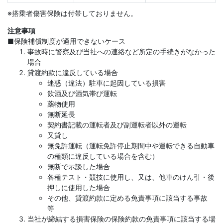
※搭乗者傷害保険は付帯しておりません。
注意事項
■保険補償制度が適用できないケース
事故時に警察及び当社への連絡など所定の手続きがなかった
場合
貸渡約款に違反している場合
迷惑（違法）駐車に起因している損害
飲酒及び酒気帯び運転
薬物使用
無断延長
契約書記載の運転者及び副運転者以外の運転
又貸し
無免許運転（運転免許停止期間中や運転できる自動車
の種類に違反している場合を含む）
無断で示談した場合
各種テスト・競技に使用し、又は、他車のけん引・後
押しに使用した場合
その他、貸渡約款に定める免責事項に該当する事故
等
当社が締結する損害保険の保険約款の免責事項に該当する場